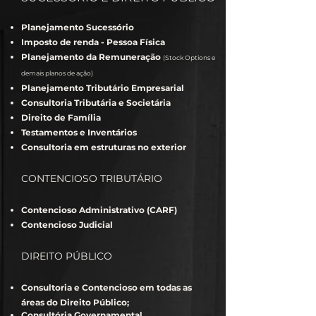
Planejamento Sucessório
Imposto de renda - Pessoa Física
Planejamento da Remuneração
(Stock Options e
demais planos de ação)
Planejamento Tributário Empresarial
Consultoria Tributária e Societária
Direito de Família
Testamentos e Inventários
Consultoria em estruturas no exterior
CONTENCIOSO TRIBUTÁRIO
Contencioso Administrativo (CARF)
Contencioso Judicial
DIREITO PÚBLICO
Consultoria e Contencioso em todas as
áreas do Direito Público;
Consultória Governamental