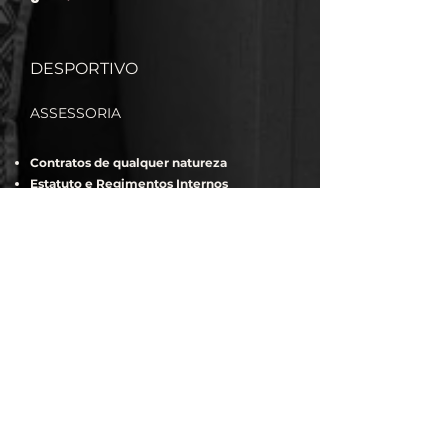
DESPORTIVO
ASSESSORIA
Contratos de qualquer natureza
Estatuto e
Regimentos Internos
Negociação de Acordos Regulamentos
Avaliação de Riscos
JUSTIÇA DESPORTIVA
Implementação e Estruturação
Gestão e Acompanhamento
Negociação de Acordos Regulamentos
Defesa de Causas
GOVERNANÇA